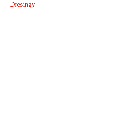
Dresingy
Bezlaktózový
Bylinkový
Česnekový
Chilli
Kari
Koktejl
Kečup
Tatarka