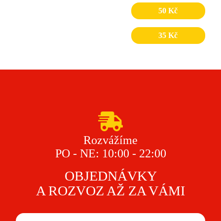
Pilsner Urquell
50 Kč
Turecký džus
35 Kč
Rozvážíme
PO - NE: 10:00 - 22:00
OBJEDNÁVKY
A ROZVOZ AŽ ZA VÁMI