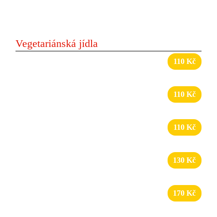
velká porce masa, dresing, turecký chléb
Vegetariánská jídla
17
Vega box
110 Kč
zelenina, hranolky, dresing
18
Vega tortilla
110 Kč
zelenina, dresing v tortille
19
Vega turecký chléb
110 Kč
zelenina, dresing v tureckém chlebu
20
Falafel tortilla
130 Kč
zelenina, fritované hrachové kuličky, dresing
21
Falafel talíř s hranolkami
170 Kč
fritované hrachové kuličky, zelenina, dresing,