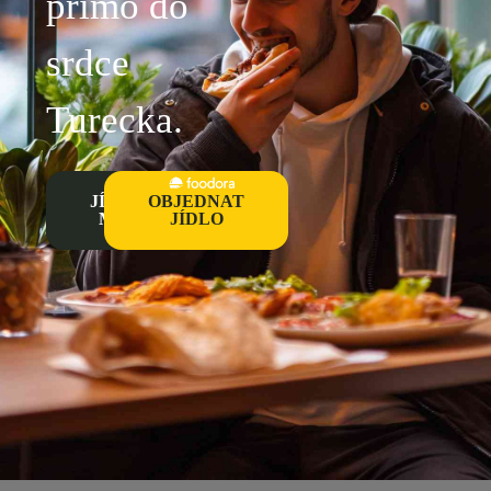
přímo do
srdce
Turecka. ​
JÍDELNÍ
OBJEDNAT
MENU
JÍDLO