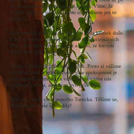
čerstvou zeleninu a autentické koření. Víme, že
kvalita začíná u surovin, proto si vybíráme jen to
nejlepší.
Naši kuchaři přinášejí do každého jídla kousek duše.
Když ochutnáte náš kebab, cítíte vůni orientálních
trhů, chuť tradičních receptur a teplo, se kterým
každé jídlo připravujeme.
Věříme, že dobré jídlo spojuje lidi. Proto si vážíme
každého hosta a jeho názoru. Vaše spokojenost je
naší největší odměnou a vaše zpětná vazba nás
inspiruje k tomu, abychom byli ještě lepší.
Objevte s námi chuť pravého Turecka. Těšíme se,
až ochutnáte naše speciality!