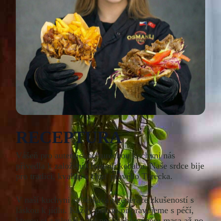
RECEPTURA
Vášeň pro autentickou tureckou kuchyni nás
přivedla k založení Osmanli kebabu. Naše srdce bije
pro tradici, kvalitu a chuť pravého Turecka.
V naší kuchyni se setkávají generace zkušeností s
láskou k jídlu. Každý pokrm připravujeme s péčí,
kterou si zaslouží – od pečlivého výběru masa až po