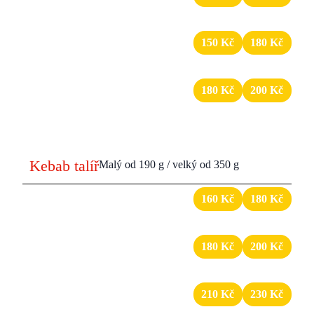
maso, dresing, sýr, zelenina / hranolky / nudle
12
Kebab box Hawaii
150 Kč
180 Kč
maso, dresing, ananas, zelenina / hranolky / nudle
13
Kebab box pouze maso
180 Kč
200 Kč
velká porce masa, dresing
Kebab talíř
Malý od 190 g / velký od 350 g
14
Kebab talíř classic
160 Kč
180 Kč
maso, zelenina, dresing, turecký chléb
15
Kebab talíř s hran. / nudl.
180 Kč
200 Kč
maso, zelenina, dresing, hranolky / nudle
16
Kebab talíř pouze maso
210 Kč
230 Kč