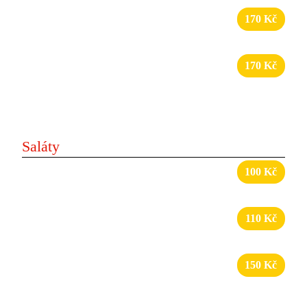
28
Smažený sýr s hranolkami
170 Kč
smažený sýr, hranolky, dresing
29
Kuřecí nugetky s hranolkami
170 Kč
kuřecí nugetky, hranolky, dresing
Saláty
30
Selský salát
100 Kč
zelenina, dresing
31
Míchaný salát
110 Kč
zelenina, dresing, olivy, sýr
32
Míchaný salát s kebabem
150 Kč
zelenina, dresing, maso, sýr