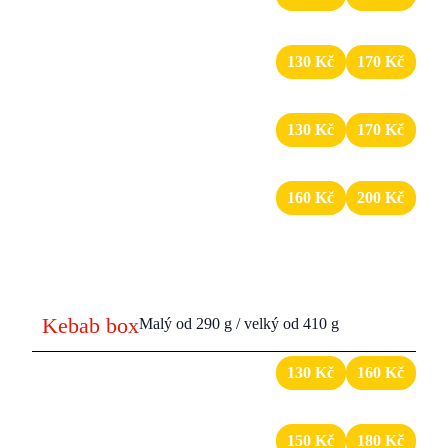
maso, zelenina, dresing
7
Döner se sýrem
130 Kč
170 Kč
maso, zelenina, dresing, sýr
8
Döner Hawaii
130 Kč
170 Kč
maso, zelenina, dresing, ananas
9
Döner pouze maso
160 Kč
200 Kč
velká porce masa, dresing
Kebab box
Malý od 290 g / velký od 410 g
10
Kebab box classic
130 Kč
160 Kč
maso, dresing, zelenina / hranolky / nudle
11
Kebab box se sýrem
150 Kč
180 Kč