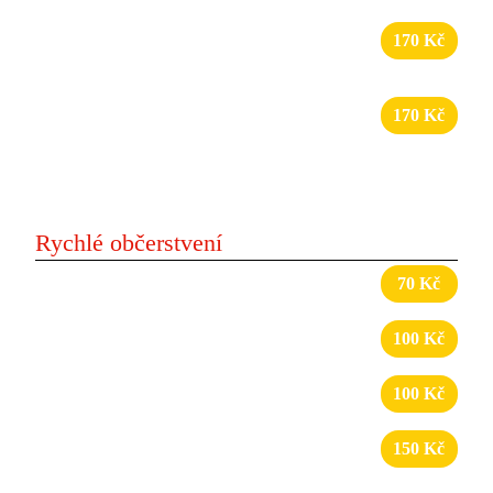
hranolky
22
Halloumi tortilla
170 Kč
grilovaný halloumi sýr, zelenina, dresing v tortille
23
Halloumi turecký chléb
170 Kč
grilovaný halloumi sýr, zelenina, dresing v tureckém
chlebu
Rychlé občerstvení
24
Hranolky s dresingem
70 Kč
25
Hranolky s čedarem
100 Kč
26
Nudle s dresingem
100 Kč
27
Smažený sýr v chlebu
150 Kč
smažený sýr, zelenina, dresing, turecký chléb