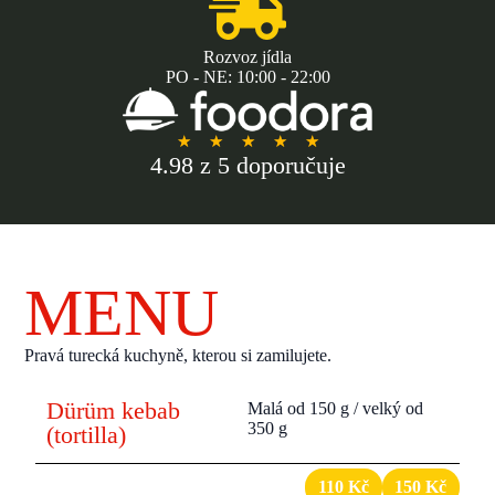
Rozvoz jídla
PO - NE: 10:00 - 22:00
★
★
★
★
★
4.98 z 5 doporučuje
MENU
Pravá turecká kuchyně, kterou si zamilujete.
Dürüm kebab
Malá od 150 g / velký od
350 g
(tortilla)​
1
Dürüm classic
110 Kč
150 Kč