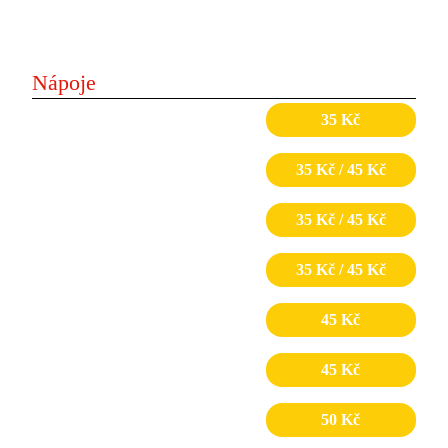
Cheddar
Nápoje
Voda perlivá/neperlivá
35 Kč
Coca-cola/zero
35 Kč / 45 Kč
Fanta
35 Kč / 45 Kč
Sprite / Gazoz
35 Kč / 45 Kč
Ice-tea
45 Kč
Ayran
45 Kč
Birell světlý / ochucený
50 Kč