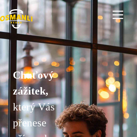
Chuťový
zážitek,
který Vás
přenese