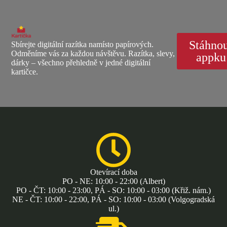
Stáhno
Sbírejte digitální razítka namísto papírových.
Odměníme vás za každou návštěvu. Razítka, slevy,
appku
dárky – všechno přehledně v jedné digitální
kartičce.
Otevírací doba
PO - NE: 10:00 - 22:00 (Albert)
PO - ČT: 10:00 - 23:00, PÁ - SO: 10:00 - 03:00 (Křiž. nám.)
NE - ČT: 10:00 - 22:00, PÁ - SO: 10:00 - 03:00 (Volgogradská
ul.)