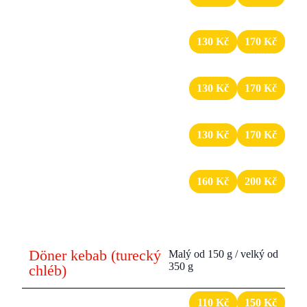
maso, zelenina, dresing
2
Dürüm se sýrem
130 Kč
170 Kč
maso, zelenina, dresing, sýr
3
Dürüm Hawaii
130 Kč
170 Kč
maso, zelenina, dresing, ananas
4
Dürüm s hranolkami
130 Kč
170 Kč
maso, zelenina, dresing, hranolky
5
Dürüm pouze maso
160 Kč
200 Kč
velká porce masa, dresing
Döner kebab (turecký
Malý od 150 g / velký od
350 g
chléb)​
6
Döner classic
110 Kč
150 Kč